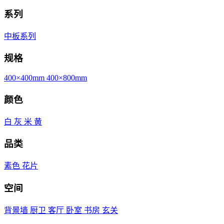
系列
中板系列
规格
400×400mm
400×800mm
颜色
白
灰
米
黄
品类
素色
花片
空间
背景墙
厨卫
客厅
卧室
书房
玄关