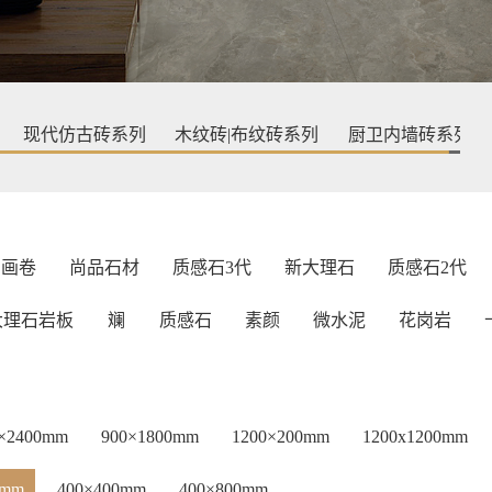
现代仿古砖系列
木纹砖|布纹砖系列
厨卫内墙砖系列
画卷
尚品石材
质感石3代
新大理石
质感石2代
大理石岩板
斓
质感石
素颜
微水泥
花岗岩
0×2400mm
900×1800mm
1200×200mm
1200x1200mm
5mm
400×400mm
400×800mm