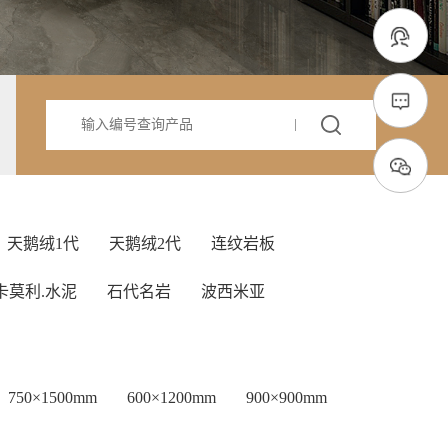
天鹅绒1代
天鹅绒2代
连纹岩板
卡莫利.水泥
石代名岩
波西米亚
750×1500mm
600×1200mm
900×900mm