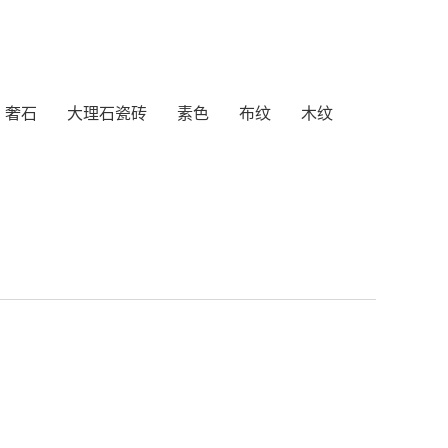
奢石
大理石瓷砖
素色
布纹
木纹