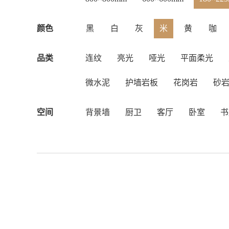
颜色
黑
白
灰
米
黄
咖
品类
连纹
亮光
哑光
平面柔光
微水泥
护墙岩板
花岗岩
砂
空间
背景墙
厨卫
客厅
卧室
书