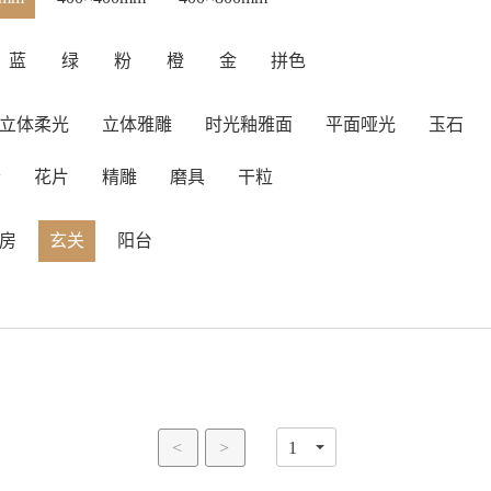
蓝
绿
粉
橙
金
拼色
立体柔光
立体雅雕
时光釉雅面
平面哑光
玉石
岩
花片
精雕
磨具
干粒
房
玄关
阳台
<
>