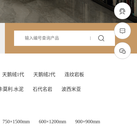
天鹅绒1代
天鹅绒2代
连纹岩板
卡莫利.水泥
石代名岩
波西米亚
750×1500mm
600×1200mm
900×900mm