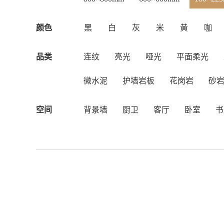
颜色
黑
白
灰
米
黄
咖
品类
连纹
亮光
哑光
平面柔光
微水泥
护墙岩板
花岗岩
砂
空间
背景墙
厨卫
客厅
卧室
书