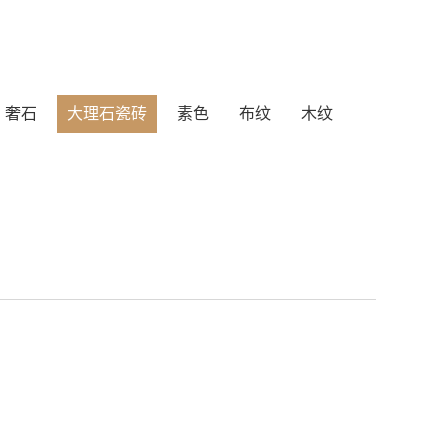
奢石
大理石瓷砖
素色
布纹
木纹