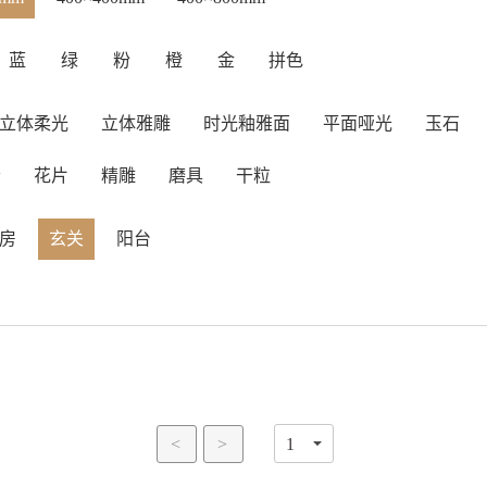
蓝
绿
粉
橙
金
拼色
立体柔光
立体雅雕
时光釉雅面
平面哑光
玉石
岩
花片
精雕
磨具
干粒
房
玄关
阳台
<
>