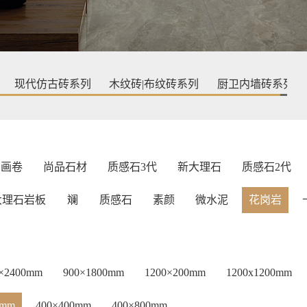
现代仿古砖系列
木纹砖|布纹砖系列
厨卫内墙砖系列
画卷
尚品石材
质感石3代
新大理石
质感石2代
大理石岩板
斓
质感石
素颜
微水泥
花岗岩
0×2400mm
900×1800mm
1200×200mm
1200x1200mm
5mm
400×400mm
400×800mm