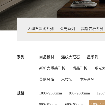
大理石瓷砖系列
柔光系列
高端岩板系列
系列
尚品板材
连纹大理石
星系列
新势力质感岩板
尚品岩板
哑光
英伦风尚
木纹砖
中板系列
规格
1000×2500mm
800×2600mm
120
800×800mm
600×600mm
180×22