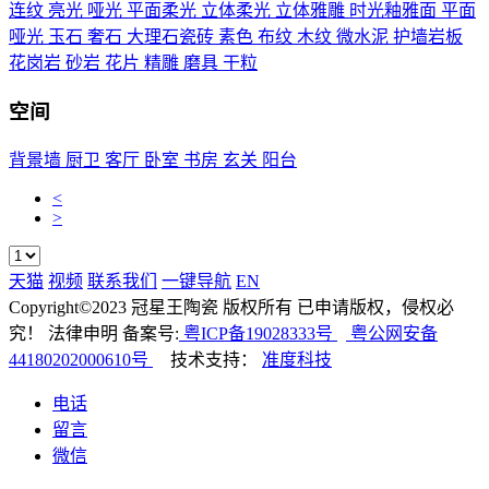
连纹
亮光
哑光
平面柔光
立体柔光
立体雅雕
时光釉雅面
平面
哑光
玉石
奢石
大理石瓷砖
素色
布纹
木纹
微水泥
护墙岩板
花岗岩
砂岩
花片
精雕
磨具
干粒
空间
背景墙
厨卫
客厅
卧室
书房
玄关
阳台
<
>
天猫
视频
联系我们
一键导航
EN
Copyright©2023 冠星王陶瓷 版权所有 已申请版权，侵权必
究！ 法律申明 备案号:
粤ICP备19028333号
粤公网安备
44180202000610号
技术支持：
准度科技
电话
留言
微信