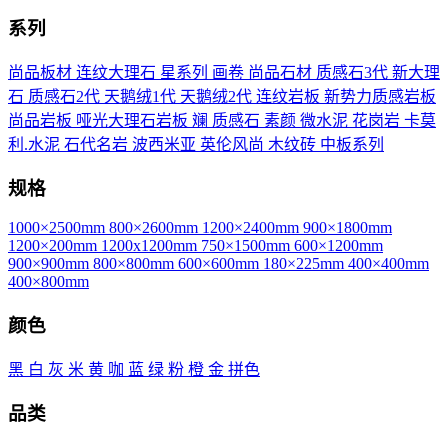
系列
尚品板材
连纹大理石
星系列
画卷
尚品石材
质感石3代
新大理
石
质感石2代
天鹅绒1代
天鹅绒2代
连纹岩板
新势力质感岩板
尚品岩板
哑光大理石岩板
斓
质感石
素颜
微水泥
花岗岩
卡莫
利.水泥
石代名岩
波西米亚
英伦风尚
木纹砖
中板系列
规格
1000×2500mm
800×2600mm
1200×2400mm
900×1800mm
1200×200mm
1200x1200mm
750×1500mm
600×1200mm
900×900mm
800×800mm
600×600mm
180×225mm
400×400mm
400×800mm
颜色
黑
白
灰
米
黄
咖
蓝
绿
粉
橙
金
拼色
品类