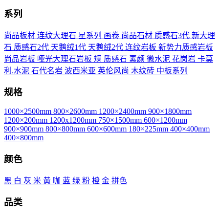
系列
尚品板材
连纹大理石
星系列
画卷
尚品石材
质感石3代
新大理
石
质感石2代
天鹅绒1代
天鹅绒2代
连纹岩板
新势力质感岩板
尚品岩板
哑光大理石岩板
斓
质感石
素颜
微水泥
花岗岩
卡莫
利.水泥
石代名岩
波西米亚
英伦风尚
木纹砖
中板系列
规格
1000×2500mm
800×2600mm
1200×2400mm
900×1800mm
1200×200mm
1200x1200mm
750×1500mm
600×1200mm
900×900mm
800×800mm
600×600mm
180×225mm
400×400mm
400×800mm
颜色
黑
白
灰
米
黄
咖
蓝
绿
粉
橙
金
拼色
品类