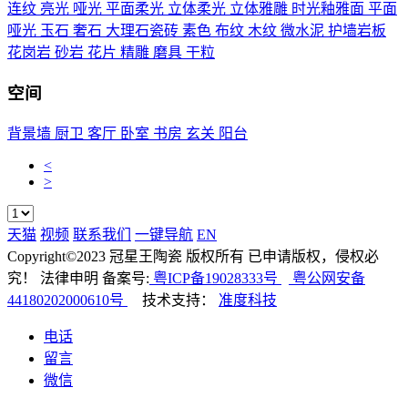
连纹
亮光
哑光
平面柔光
立体柔光
立体雅雕
时光釉雅面
平面
哑光
玉石
奢石
大理石瓷砖
素色
布纹
木纹
微水泥
护墙岩板
花岗岩
砂岩
花片
精雕
磨具
干粒
空间
背景墙
厨卫
客厅
卧室
书房
玄关
阳台
<
>
天猫
视频
联系我们
一键导航
EN
Copyright©2023 冠星王陶瓷 版权所有 已申请版权，侵权必
究！ 法律申明 备案号:
粤ICP备19028333号
粤公网安备
44180202000610号
技术支持：
准度科技
电话
留言
微信