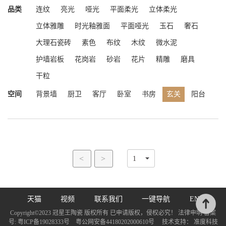
品类
连纹
亮光
哑光
平面柔光
立体柔光
立体雅雕
时光釉雅面
平面哑光
玉石
奢石
大理石瓷砖
素色
布纹
木纹
微水泥
护墙岩板
花岗岩
砂岩
花片
精雕
磨具
干粒
空间
背景墙
厨卫
客厅
卧室
书房
玄关
阳台
<
>
天猫
视频
联系我们
一键导航
EN
Copyright©2023 冠星王陶瓷 版权所有 已申请版权，侵权必究！ 法律申明 备案
号:
粤ICP备19028333号
粤公网安备44180202000610号
技术支持：
准度科技