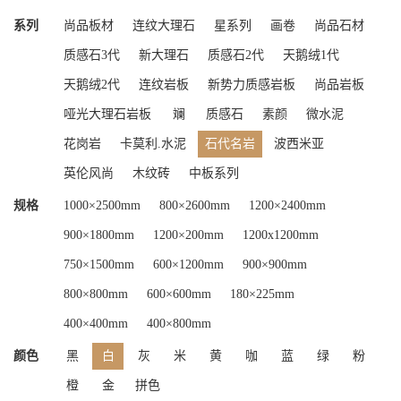
系列
尚品板材
连纹大理石
星系列
画卷
尚品石材
质感石3代
新大理石
质感石2代
天鹅绒1代
天鹅绒2代
连纹岩板
新势力质感岩板
尚品岩板
哑光大理石岩板
斓
质感石
素颜
微水泥
花岗岩
卡莫利.水泥
石代名岩
波西米亚
英伦风尚
木纹砖
中板系列
规格
1000×2500mm
800×2600mm
1200×2400mm
900×1800mm
1200×200mm
1200x1200mm
750×1500mm
600×1200mm
900×900mm
800×800mm
600×600mm
180×225mm
400×400mm
400×800mm
颜色
黑
白
灰
米
黄
咖
蓝
绿
粉
橙
金
拼色