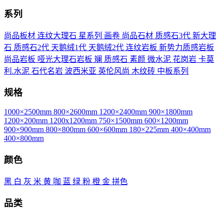
系列
尚品板材
连纹大理石
星系列
画卷
尚品石材
质感石3代
新大理
石
质感石2代
天鹅绒1代
天鹅绒2代
连纹岩板
新势力质感岩板
尚品岩板
哑光大理石岩板
斓
质感石
素颜
微水泥
花岗岩
卡莫
利.水泥
石代名岩
波西米亚
英伦风尚
木纹砖
中板系列
规格
1000×2500mm
800×2600mm
1200×2400mm
900×1800mm
1200×200mm
1200x1200mm
750×1500mm
600×1200mm
900×900mm
800×800mm
600×600mm
180×225mm
400×400mm
400×800mm
颜色
黑
白
灰
米
黄
咖
蓝
绿
粉
橙
金
拼色
品类