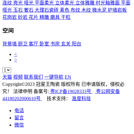
连纹
亮光
哑光
平面柔光
立体柔光
立体雅雕
时光釉雅面
平面
哑光
玉石
奢石
大理石瓷砖
素色
布纹
木纹
微水泥
护墙岩板
花岗岩
砂岩
花片
精雕
磨具
干粒
空间
背景墙
厨卫
客厅
卧室
书房
玄关
阳台
<
>
天猫
视频
联系我们
一键导航
EN
Copyright©2023 冠星王陶瓷 版权所有 已申请版权，侵权必
究！ 法律申明 备案号:
粤ICP备19028333号
粤公网安备
44180202000610号
技术支持：
准度科技
电话
留言
微信