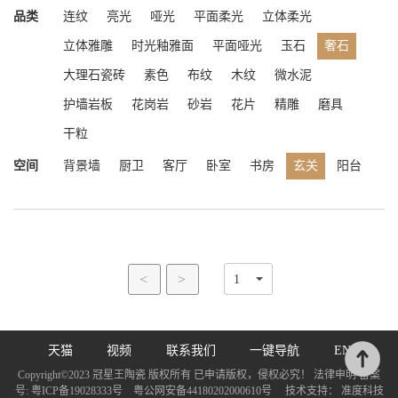
品类
连纹
亮光
哑光
平面柔光
立体柔光
立体雅雕
时光釉雅面
平面哑光
玉石
奢石
大理石瓷砖
素色
布纹
木纹
微水泥
护墙岩板
花岗岩
砂岩
花片
精雕
磨具
干粒
空间
背景墙
厨卫
客厅
卧室
书房
玄关
阳台
<
>
天猫
视频
联系我们
一键导航
EN
Copyright©2023 冠星王陶瓷 版权所有 已申请版权，侵权必究！ 法律申明 备案
号:
粤ICP备19028333号
粤公网安备44180202000610号
技术支持：
准度科技