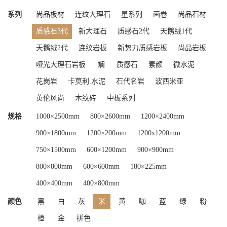
系列
尚品板材
连纹大理石
星系列
画卷
尚品石材
质感石3代
新大理石
质感石2代
天鹅绒1代
天鹅绒2代
连纹岩板
新势力质感岩板
尚品岩板
哑光大理石岩板
斓
质感石
素颜
微水泥
花岗岩
卡莫利.水泥
石代名岩
波西米亚
英伦风尚
木纹砖
中板系列
规格
1000×2500mm
800×2600mm
1200×2400mm
900×1800mm
1200×200mm
1200x1200mm
750×1500mm
600×1200mm
900×900mm
800×800mm
600×600mm
180×225mm
400×400mm
400×800mm
颜色
黑
白
灰
米
黄
咖
蓝
绿
粉
橙
金
拼色