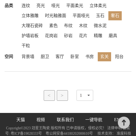
品类
连纹
亮光
哑光
平面柔光
立体柔光
立体雅雕
时光釉雅面
平面哑光
玉石
奢石
大理石瓷砖
素色
布纹
木纹
微水泥
护墙岩板
花岗岩
砂岩
花片
精雕
磨具
干粒
空间
背景墙
厨卫
客厅
卧室
书房
玄关
阳台
<
>
天猫
视频
联系我们
一键导航
EN
Copyright©2023 冠星王陶瓷 版权所有 已申请版权，侵权必究！ 法律申明 备案
号:
粤ICP备19028333号
粤公网安备44180202000610号
技术支持：
准度科技