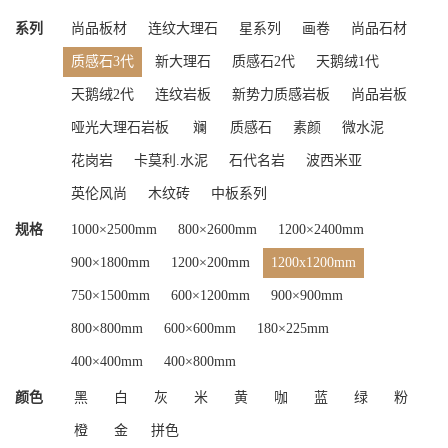
系列
尚品板材
连纹大理石
星系列
画卷
尚品石材
质感石3代
新大理石
质感石2代
天鹅绒1代
天鹅绒2代
连纹岩板
新势力质感岩板
尚品岩板
哑光大理石岩板
斓
质感石
素颜
微水泥
花岗岩
卡莫利.水泥
石代名岩
波西米亚
英伦风尚
木纹砖
中板系列
规格
1000×2500mm
800×2600mm
1200×2400mm
900×1800mm
1200×200mm
1200x1200mm
750×1500mm
600×1200mm
900×900mm
800×800mm
600×600mm
180×225mm
400×400mm
400×800mm
颜色
黑
白
灰
米
黄
咖
蓝
绿
粉
橙
金
拼色