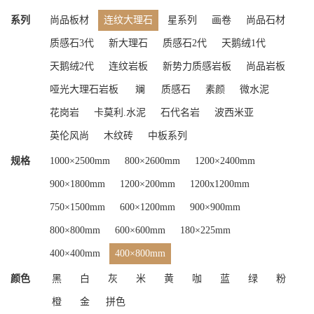
系列
尚品板材
连纹大理石
星系列
画卷
尚品石材
质感石3代
新大理石
质感石2代
天鹅绒1代
天鹅绒2代
连纹岩板
新势力质感岩板
尚品岩板
哑光大理石岩板
斓
质感石
素颜
微水泥
花岗岩
卡莫利.水泥
石代名岩
波西米亚
英伦风尚
木纹砖
中板系列
规格
1000×2500mm
800×2600mm
1200×2400mm
900×1800mm
1200×200mm
1200x1200mm
750×1500mm
600×1200mm
900×900mm
800×800mm
600×600mm
180×225mm
400×400mm
400×800mm
颜色
黑
白
灰
米
黄
咖
蓝
绿
粉
橙
金
拼色