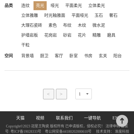
品类
连纹
亮光
哑光
平面柔光
立体柔光
立体雅雕
时光釉雅面
平面哑光
玉石
奢石
大理石瓷砖
素色
布纹
木纹
微水泥
护墙岩板
花岗岩
砂岩
花片
精雕
磨具
干粒
空间
背景墙
厨卫
客厅
卧室
书房
玄关
阳台
<
>
天猫
视频
联系我们
一键导航
EN
Copyright©2023 冠星王陶瓷 版权所有 已申请版权，侵权必究！ 法律申明 备案
号:
粤ICP备19028333号
粤公网安备44180202000610号
技术支持：
准度科技