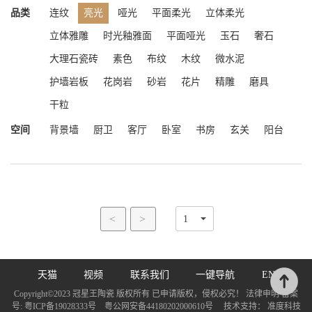
品类
连纹
亮光
哑光
平面柔光
立体柔光
立体雅雕
时光釉雅面
平面哑光
玉石
奢石
大理石瓷砖
素色
布纹
木纹
微水泥
护墙岩板
花岗岩
砂岩
花片
精雕
磨具
干粒
空间
背景墙
厨卫
客厅
卧室
书房
玄关
阳台
<
>
天猫
视频
联系我们
一键导航
EN
Copyright©2023 冠星王陶瓷 版权所有 已申请版权，侵权必究！ 法律申明 备案
号:
粤ICP备19028333号
粤公网安备44180202000610号
技术支持：
准度科技