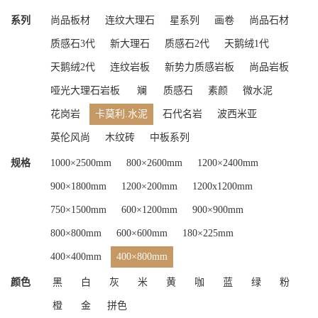
系列
尚品板材
连纹大理石
星系列
画卷
尚品石材
质感石3代
新大理石
质感石2代
天鹅绒1代
天鹅绒2代
连纹岩板
新势力质感岩板
尚品岩板
哑光大理石岩板
斓
质感石
素颜
微水泥
花岗岩
卡莫利.水泥
石代名岩
波西米亚
英伦风尚
木纹砖
中板系列
规格
1000×2500mm
800×2600mm
1200×2400mm
900×1800mm
1200×200mm
1200x1200mm
750×1500mm
600×1200mm
900×900mm
800×800mm
600×600mm
180×225mm
400×400mm
400×800mm
颜色
黑
白
灰
米
黄
咖
蓝
绿
粉
橙
金
拼色