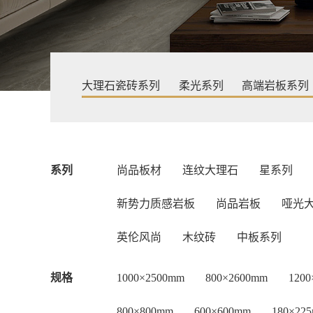
大理石瓷砖系列
柔光系列
高端岩板系列
系列
尚品板材
连纹大理石
星系列
新势力质感岩板
尚品岩板
哑光
英伦风尚
木纹砖
中板系列
规格
1000×2500mm
800×2600mm
120
800×800mm
600×600mm
180×22