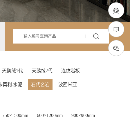
天鹅绒1代
天鹅绒2代
连纹岩板
卡莫利.水泥
石代名岩
波西米亚
750×1500mm
600×1200mm
900×900mm