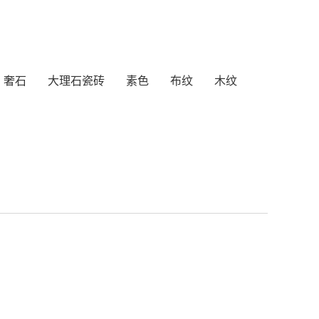
奢石
大理石瓷砖
素色
布纹
木纹