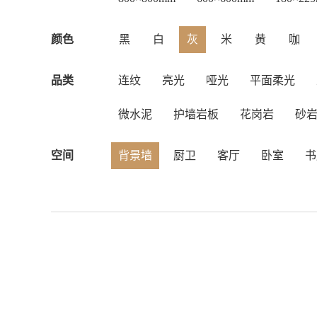
颜色
黑
白
灰
米
黄
咖
品类
连纹
亮光
哑光
平面柔光
微水泥
护墙岩板
花岗岩
砂
空间
背景墙
厨卫
客厅
卧室
书