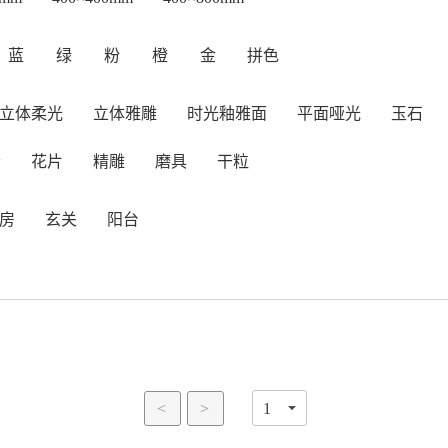
蓝
绿
粉
橙
金
拼色
立体柔光
立体雅雕
时光釉雅面
平面哑光
玉石
岩
花片
精雕
磨具
干粒
房
玄关
阳台
<
>