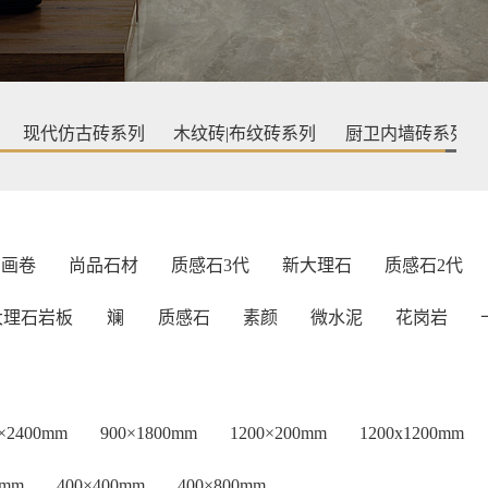
现代仿古砖系列
木纹砖|布纹砖系列
厨卫内墙砖系列
画卷
尚品石材
质感石3代
新大理石
质感石2代
大理石岩板
斓
质感石
素颜
微水泥
花岗岩
0×2400mm
900×1800mm
1200×200mm
1200x1200mm
5mm
400×400mm
400×800mm