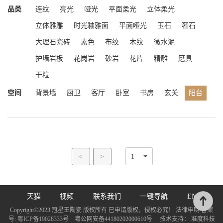
品类
连纹
亮光
哑光
平面柔光
立体柔光
立体雅雕
时光釉雅面
平面哑光
玉石
奢石
大理石瓷砖
素色
布纹
木纹
微水泥
护墙岩板
花岗岩
砂岩
花片
精雕
磨具
干粒
空间
背景墙
厨卫
客厅
卧室
书房
玄关
阳台
<
>
天猫
视频
联系我们
一键导航
EN
Copyright©2023 冠星王陶瓷 版权所有 已申请版权，侵权必究！ 法律申明 备案
号:
粤ICP备19028333号
粤公网安备44180202000610号
技术支持：
准度科技