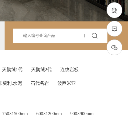
天鹅绒1代
天鹅绒2代
连纹岩板
卡莫利.水泥
石代名岩
波西米亚
750×1500mm
600×1200mm
900×900mm