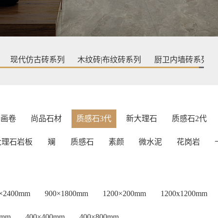
现代仿古砖系列
木纹砖|布纹砖系列
厨卫内墙砖系列
画卷
尚品石材
质感石3代
新大理石
质感石2代
大理石岩板
斓
质感石
素颜
微水泥
花岗岩
0×2400mm
900×1800mm
1200×200mm
1200x1200mm
5mm
400×400mm
400×800mm