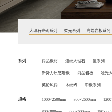
大理石瓷砖系列
柔光系列
高端岩板系列
系列
尚品板材
连纹大理石
星系列
新势力质感岩板
尚品岩板
哑光
英伦风尚
木纹砖
中板系列
规格
1000×2500mm
800×2600mm
120
800×800mm
600×600mm
180×22