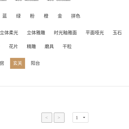
蓝
绿
粉
橙
金
拼色
立体柔光
立体雅雕
时光釉雅面
平面哑光
玉石
岩
花片
精雕
磨具
干粒
房
玄关
阳台
<
>