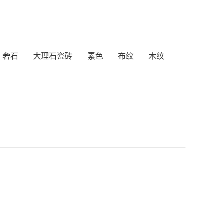
奢石
大理石瓷砖
素色
布纹
木纹