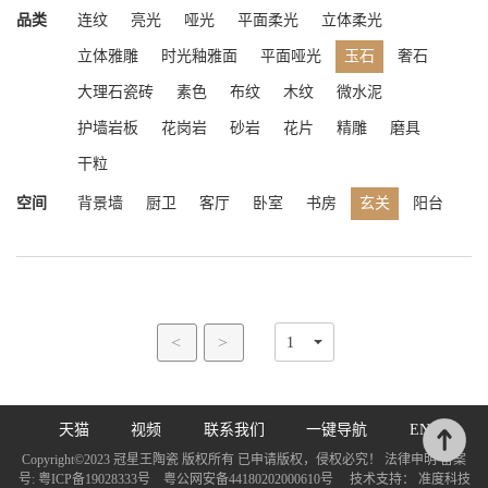
品类
连纹
亮光
哑光
平面柔光
立体柔光
立体雅雕
时光釉雅面
平面哑光
玉石
奢石
大理石瓷砖
素色
布纹
木纹
微水泥
护墙岩板
花岗岩
砂岩
花片
精雕
磨具
干粒
空间
背景墙
厨卫
客厅
卧室
书房
玄关
阳台
<
>
天猫
视频
联系我们
一键导航
EN
Copyright©2023 冠星王陶瓷 版权所有 已申请版权，侵权必究！ 法律申明 备案
号:
粤ICP备19028333号
粤公网安备44180202000610号
技术支持：
准度科技