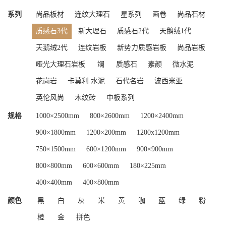
系列
尚品板材
连纹大理石
星系列
画卷
尚品石材
质感石3代
新大理石
质感石2代
天鹅绒1代
天鹅绒2代
连纹岩板
新势力质感岩板
尚品岩板
哑光大理石岩板
斓
质感石
素颜
微水泥
花岗岩
卡莫利.水泥
石代名岩
波西米亚
英伦风尚
木纹砖
中板系列
规格
1000×2500mm
800×2600mm
1200×2400mm
900×1800mm
1200×200mm
1200x1200mm
750×1500mm
600×1200mm
900×900mm
800×800mm
600×600mm
180×225mm
400×400mm
400×800mm
颜色
黑
白
灰
米
黄
咖
蓝
绿
粉
橙
金
拼色