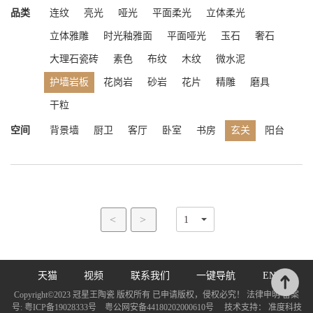
品类
连纹
亮光
哑光
平面柔光
立体柔光
立体雅雕
时光釉雅面
平面哑光
玉石
奢石
大理石瓷砖
素色
布纹
木纹
微水泥
护墙岩板
花岗岩
砂岩
花片
精雕
磨具
干粒
空间
背景墙
厨卫
客厅
卧室
书房
玄关
阳台
<
>
天猫
视频
联系我们
一键导航
EN
Copyright©2023 冠星王陶瓷 版权所有 已申请版权，侵权必究！ 法律申明 备案
号:
粤ICP备19028333号
粤公网安备44180202000610号
技术支持：
准度科技