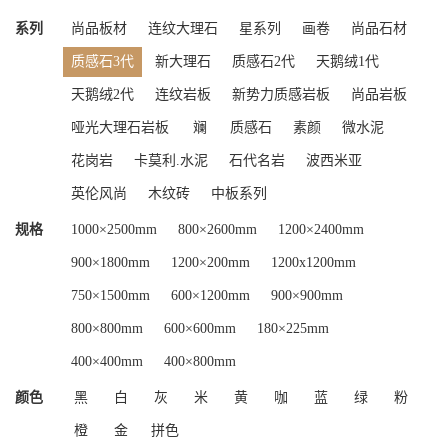
系列
尚品板材
连纹大理石
星系列
画卷
尚品石材
质感石3代
新大理石
质感石2代
天鹅绒1代
天鹅绒2代
连纹岩板
新势力质感岩板
尚品岩板
哑光大理石岩板
斓
质感石
素颜
微水泥
花岗岩
卡莫利.水泥
石代名岩
波西米亚
英伦风尚
木纹砖
中板系列
规格
1000×2500mm
800×2600mm
1200×2400mm
900×1800mm
1200×200mm
1200x1200mm
750×1500mm
600×1200mm
900×900mm
800×800mm
600×600mm
180×225mm
400×400mm
400×800mm
颜色
黑
白
灰
米
黄
咖
蓝
绿
粉
橙
金
拼色